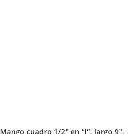
Mango cuadro 1/2″ en “l”, largo 9″,