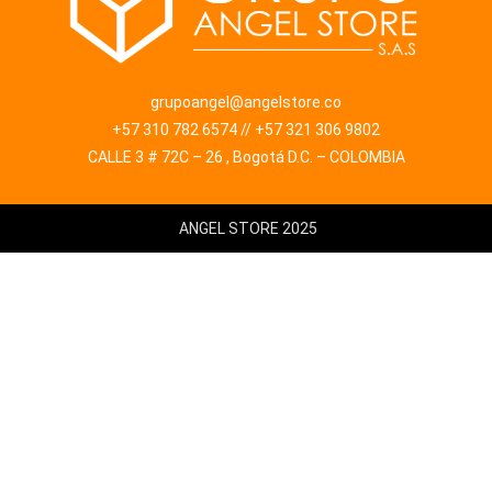
grupoangel@angelstore.co
+57 310 782 6574 // +57 321 306 9802
CALLE 3 # 72C – 26 , Bogotá D.C. – COLOMBIA
ANGEL STORE 2025