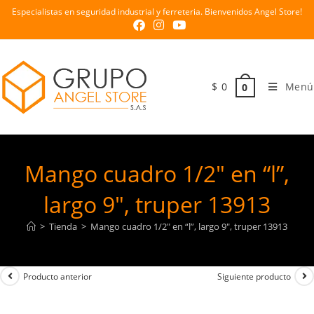
Especialistas en seguridad industrial y ferreteria. Bienvenidos Angel Store!
$
0
Menú
0
Mango cuadro 1/2″ en “l”,
largo 9″, truper 13913
>
Tienda
>
Mango cuadro 1/2″ en “l”, largo 9″, truper 13913
Producto anterior
Siguiente producto