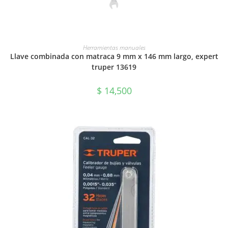
AÑADIR AL CARRITO
Herramientas manuales
Llave combinada con matraca 9 mm x 146 mm largo, expert
truper 13619
$
14,500