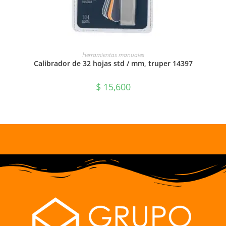
AÑADIR AL CARRITO
Herramientas manuales
Calibrador de 32 hojas std / mm, truper 14397
$
15,600