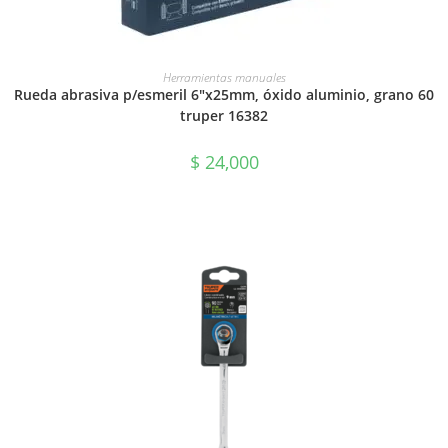
AÑADIR AL CARRITO
Herramientas manuales
Rueda abrasiva p/esmeril 6″x25mm, óxido aluminio, grano 60
truper 16382
$
24,000