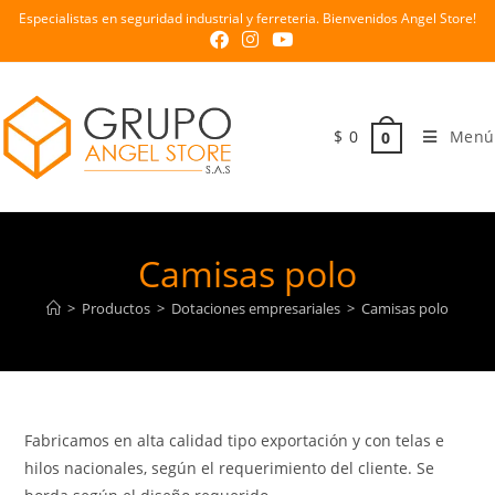
Especialistas en seguridad industrial y ferreteria. Bienvenidos Angel Store!
$
0
Menú
0
Camisas polo
>
Productos
>
Dotaciones empresariales
>
Camisas polo
Fabricamos en alta calidad tipo exportación y con telas e
hilos nacionales, según el requerimiento del cliente. Se