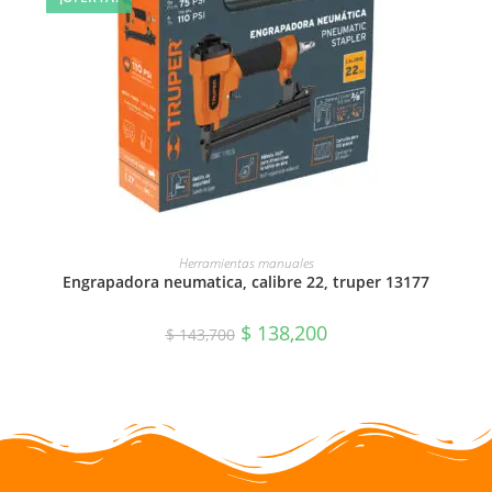
AÑADIR AL CARRITO
Herramientas manuales
Engrapadora neumatica, calibre 22, truper 13177
$
138,200
$
143,700