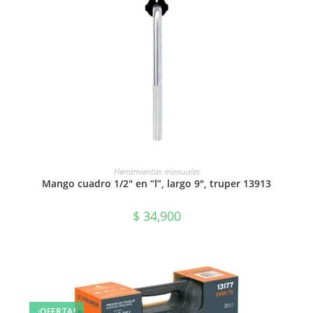
AÑADIR AL CARRITO
Herramientas manuales
Mango cuadro 1/2″ en “l”, largo 9″, truper 13913
$
34,900
¡OFERTA!