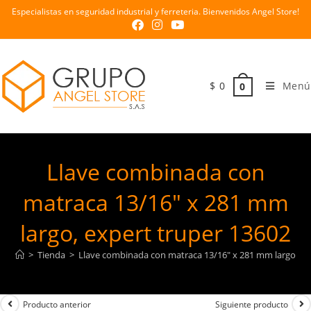
Especialistas en seguridad industrial y ferreteria. Bienvenidos Angel Store!
$
0
Menú
0
Llave combinada con
matraca 13/16″ x 281 mm
largo, expert truper 13602
>
Tienda
>
Llave combinada con matraca 13/16″ x 281 mm largo, ex
Producto anterior
Siguiente producto