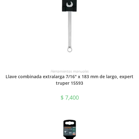
AÑADIR AL CARRITO
Herramientas manuales
Llave combinada extralarga 7/16″ x 183 mm de largo, expert
truper 15593
$
7,400