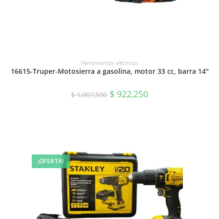
LEER MÁS
Herramientas eléctricas
16615-Truper-Motosierra a gasolina, motor 33 cc, barra 14″
$
922,250
$
1,007,500
¡OFERTA!