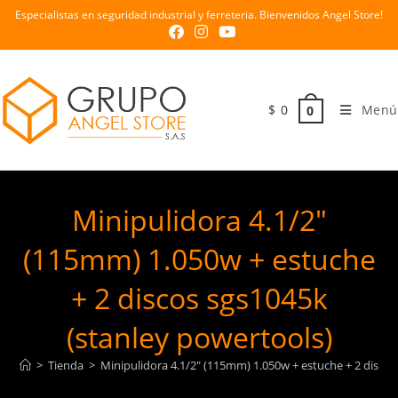
Especialistas en seguridad industrial y ferreteria. Bienvenidos Angel Store!
$
0
Menú
0
Minipulidora 4.1/2″
(115mm) 1.050w + estuche
+ 2 discos sgs1045k
(stanley powertools)
>
Tienda
>
Minipulidora 4.1/2″ (115mm) 1.050w + estuche + 2 discos