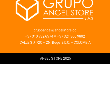
grupoangel@angelstore.co
+57 310 782 6574 // +57 321 306 9802
CALLE 3 # 72C – 26 , Bogotá D.C. – COLOMBIA
ANGEL STORE 2025