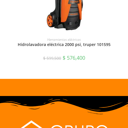
AÑADIR AL CARRITO
Herramientas eléctricas
Hidrolavadora eléctrica 2000 psi, truper 101595
$
576,400
$
599,500