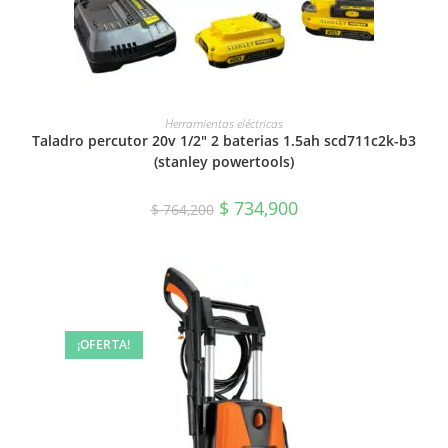
AÑADIR AL CARRITO
Herramientas eléctricas
Taladro percutor 20v 1/2″ 2 baterias 1.5ah scd711c2k-b3
(stanley powertools)
$
734,900
$
764,200
¡OFERTA!