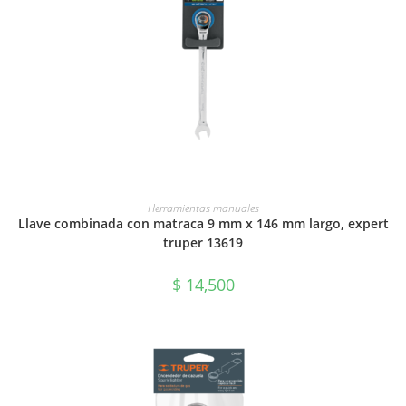
AÑADIR AL CARRITO
Herramientas manuales
Llave combinada con matraca 9 mm x 146 mm largo, expert
truper 13619
$
14,500