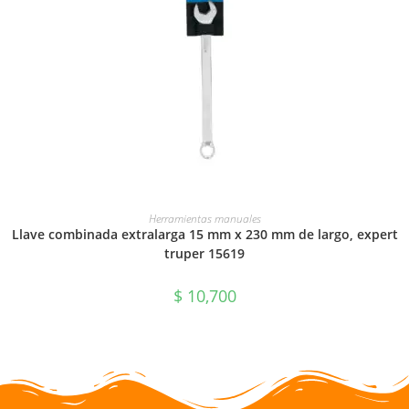
AÑADIR AL CARRITO
Herramientas manuales
Llave combinada extralarga 15 mm x 230 mm de largo, expert
truper 15619
$
10,700