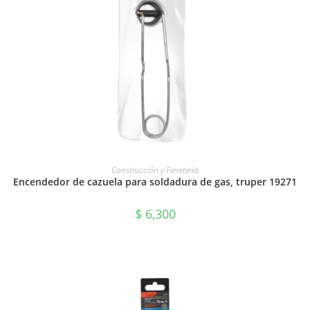
AÑADIR AL CARRITO
Construcción y Ferretería
Encendedor de cazuela para soldadura de gas, truper 19271
$
6,300