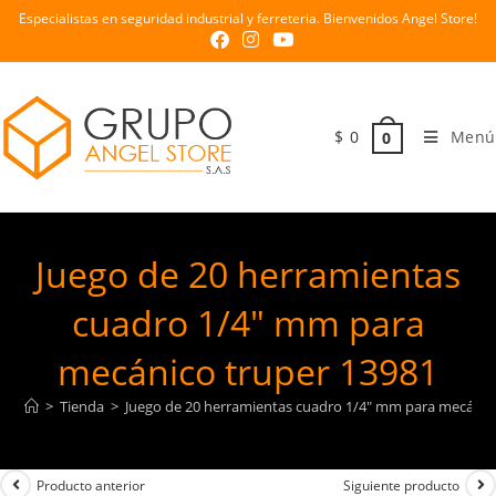
Especialistas en seguridad industrial y ferreteria. Bienvenidos Angel Store!
$
0
Menú
0
Juego de 20 herramientas
cuadro 1/4″ mm para
mecánico truper 13981
>
Tienda
>
Juego de 20 herramientas cuadro 1/4″ mm para mecánic
Producto anterior
Siguiente producto