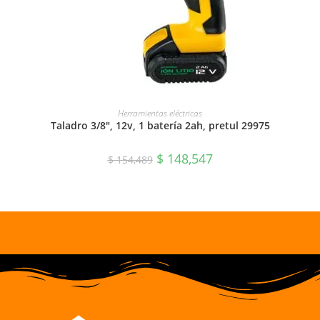
AÑADIR AL CARRITO
Herramientas eléctricas
Taladro 3/8″, 12v, 1 batería 2ah, pretul 29975
$
148,547
$
154,489