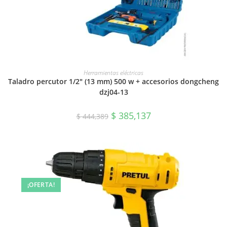
AÑADIR AL CARRITO
Herramientas eléctricas
Taladro percutor 1/2″ (13 mm) 500 w + accesorios dongcheng
dzj04-13
$
385,137
$
444,389
¡OFERTA!