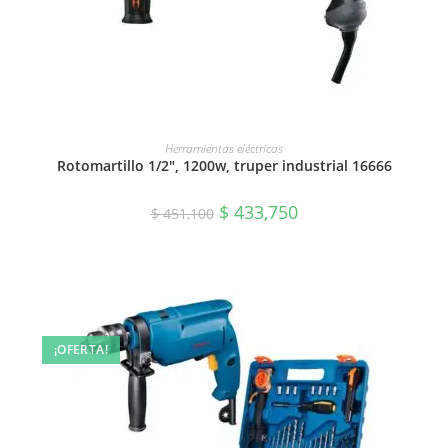
AÑADIR AL CARRITO
Herramientas eléctricas
Rotomartillo 1/2″, 1200w, truper industrial 16666
$
433,750
$
451,100
¡OFERTA!