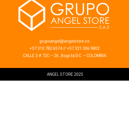
grupoangel@angelstore.co
+57 310 782 6574 // +57 321 306 9802
CALLE 3 # 72C – 26 , Bogotá D.C. – COLOMBIA
ANGEL STORE 2025